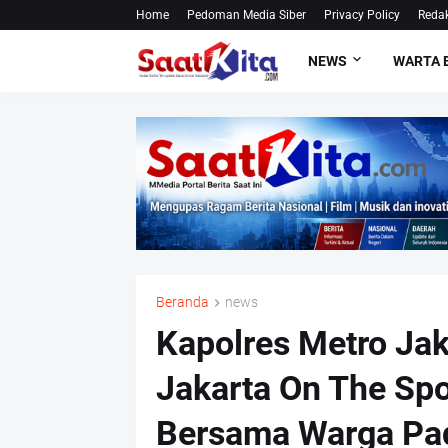
Home
Pedoman Media Siber
Privacy Policy
Redak
NEWS
WARTA 
Beranda
news
Kapolres Metro Jak
Jakarta On The Spo
Bersama Warga P