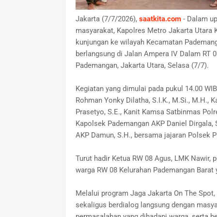
Jakarta (7/7/2026),
saatkita.com
- Dalam up
masyarakat, Kapolres Metro Jakarta Utara K
kunjungan ke wilayah Kecamatan Pademanga
berlangsung di Jalan Ampera IV Dalam RT 
Pademangan, Jakarta Utara, Selasa (7/7).
Kegiatan yang dimulai pada pukul 14.00 WIB
Rohman Yonky Dilatha, S.I.K., M.Si., M.H.,
Prasetyo, S.E., Kanit Kamsa Satbinmas Polr
Kapolsek Pademangan AKP Daniel Dirgala, S
AKP Damun, S.H., bersama jajaran Polsek 
Turut hadir Ketua RW 08 Agus, LMK Nawir,
warga RW 08 Kelurahan Pademangan Barat y
Melalui program Jaga Jakarta On The Spot, 
sekaligus berdialog langsung dengan masya
permasalahan yang dihadapi warga, serta b