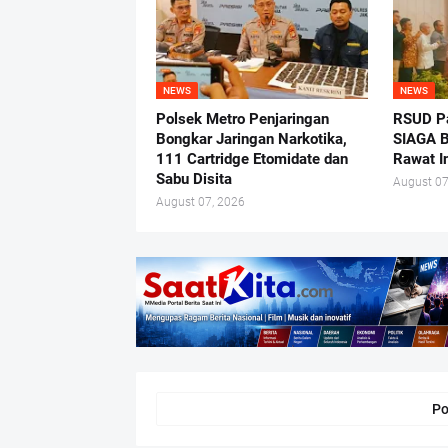
NEWS
NEWS
Polsek Metro Penjaringan
RSUD P
Bongkar Jaringan Narkotika,
SIAGA B
111 Cartridge Etomidate dan
Rawat In
Sabu Disita
August 07
August 07, 2026
Po