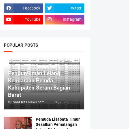
Facebook
Twitter
YouTube
Instagram
POPULAR POSTS
Pengumuman Lelang
Kendaraan Pemda
Kabupaten Seram Bagian
Barat
by
Saat Kita News com
-
Juli 28, 2026
Pemuda Lisabata Timur
Sesalkan Pemalangan