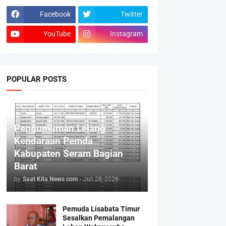
Facebook
Twitter
YouTube
Instagram
POPULAR POSTS
Pengumuman Lelang
Kendaraan Pemda
Kabupaten Seram Bagian
Barat
by
Saat Kita News com
-
Juli 28, 2026
Pemuda Lisabata Timur
Sesalkan Pemalangan