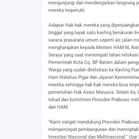
mengunjungi dan mendengarkan langsung je
mereka terpenuhi.
Adapun Hak-hak mereka yang diperjuangkan
tinggal yang layak satu kavling berukuran 6×
sarana prasarana umum seperti air, jalan 
mengharapkan kepada Menteri HAM RI, Nata
Seraya yang saat menempati lahan relokas
Pemerintah Kota Cq. BP Batam dalam peng
Warga yang sudah direlokasi ke Kavling P
Ham Natalius Pigai dan Jajaran Kementeri
mereka sehingga hak-hak mereka bisa terp
pemenuhan Hak Azasi Manusia. Selain itu,
tekad dan komitmen Presiden Prabowo mela
dan HAM.
"Kami sangat mendukung Presiden Prabowo
mempercepat pembangunan dan menciptakan
Investasi Nasional dan Multinasional." Ujar