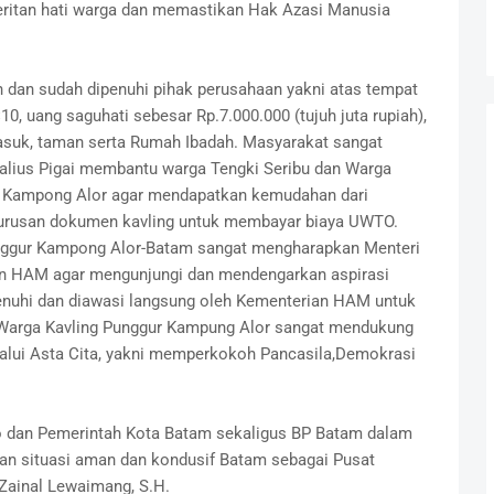
ritan hati warga dan memastikan Hak Azasi Manusia
 dan sudah dipenuhi pihak perusahaan yakni atas tempat
10, uang saguhati sebesar Rp.7.000.000 (tujuh juta rupiah),
masuk, taman serta Rumah Ibadah. Masyarakat sangat
lius Pigai membantu warga Tengki Seribu dan Warga
i Kampong Alor agar mendapatkan kemudahan dari
urusan dokumen kavling untuk membayar biaya UWTO.
unggur Kampong Alor-Batam sangat mengharapkan Menteri
an HAM agar mengunjungi dan mendengarkan aspirasi
enuhi dan diawasi langsung oleh Kementerian HAM untuk
 Warga Kavling Punggur Kampung Alor sangat mendukung
lui Asta Cita, yakni memperkokoh Pancasila,Demokrasi
 dan Pemerintah Kota Batam sekaligus BP Batam dalam
 situasi aman dan kondusif Batam sebagai Pusat
 Zainal Lewaimang, S.H.