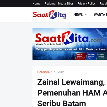
Home
Pedoman Media Siber
Privacy Policy
Redak
NEWS
WARTA 
Beranda
hukum
Zainal Lewaimang, 
Pemenuhan HAM At
Seribu Batam