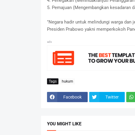
4. Penegakan (Menindaklanjuti Pelanggara
5. Pemajuan (Mengembangkan kesadaran dan
"Negara hadir untuk melindungi warga dan 
Presiden Prabowo yakni memperkokoh Panca
ads
Tags
hukum
Facebook
Twitter
YOU MIGHT LIKE