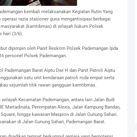
ademangan kembali melaksanakan Kegiatan Rutin Yang
operasi razia stasioner guna mengantisipasi berbagai
 masyarakat (kamtibmas) di wilayah hukum Polsek
hari (3/6).
sebut dipimpin oleh Panit Reskrim Polsek Pademangan Ipda
n 16 personel Polsek Pademangan.
pol Pademangan Barat Aiptu Dwi H dan Panit Patroli Aiptu
ggunakan satu unit kendaraan patroli roda empat serta
gkau sejumlah titik rawan gangguan kamtibmas.
 di wilayah Kecamatan Pademangan, antara lain Jalan Budi
 RE Martadinata, Perempatan Alexis, Jalan Kampung Bandan,
a Square, hingga kawasan Maspion di Jalan Gunung Sahari.
aksanakan di Jalan Gunung Sahari, Pademangan Barat.
kerap dijadikan tempat berkumpul remaja yang berpotensi