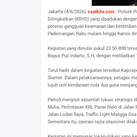
Jakarta (4/6/2026),
saatkita.com
- Polsek P
Ditingkatkan (KRYD) yang dipadukan dengan 
potensi gangguan keamanan dan ketertiban
Pademangan, Rabu malam hingga Kamis dini 
‎Kegiatan yang dimulai pukul 23.50 WIB ter
Bagus Puji Indarto, S.H, dengan melibatka
‎Turut hadir dalam kegiatan tersebut Kapos
Slamet. Dalam pelaksanaannya, petugas men
tujuh unit kendaraan roda dua guna menjan
‎Patroli menyisir sejumlah lokasi strategis
Mulia, Perlintasan KRL Pasar Nalo di Jalan
Jalan Lodan Raya, Traffic Light Mangga Du
Sementara itu, operasi razia stasioner dil
‎Kegiatan ini menyasar lokasi-lokasi yang 