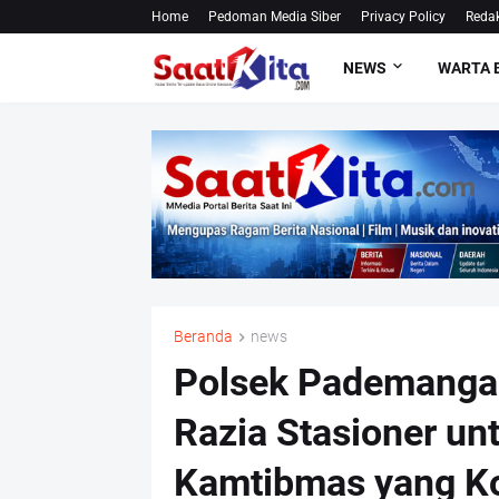
Home
Pedoman Media Siber
Privacy Policy
Redak
NEWS
WARTA 
Beranda
news
Polsek Pademangan
Razia Stasioner unt
Kamtibmas yang K