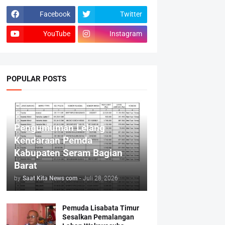
Facebook
Twitter
YouTube
Instagram
POPULAR POSTS
Pengumuman Lelang
Kendaraan Pemda
Kabupaten Seram Bagian
Barat
by
Saat Kita News com
-
Juli 28, 2026
Pemuda Lisabata Timur
Sesalkan Pemalangan