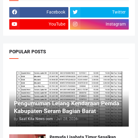
Facebook
Twitter
YouTube
Instagram
POPULAR POSTS
Pengumuman Lelang Kendaraan Pemda
Kabupaten Seram Bagian Barat
by
Saat Kita News com
-
Juli 28, 2026
Pemuda Lisabata Timur Sesalkan