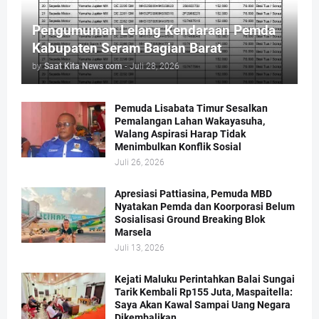
Pengumuman Lelang Kendaraan Pemda
Kabupaten Seram Bagian Barat
by
Saat Kita News com
-
Juli 28, 2026
Pemuda Lisabata Timur Sesalkan
Pemalangan Lahan Wakayasuha,
Walang Aspirasi Harap Tidak
Menimbulkan Konflik Sosial
Juli 26, 2026
Apresiasi Pattiasina, Pemuda MBD
Nyatakan Pemda dan Koorporasi Belum
Sosialisasi Ground Breaking Blok
Marsela
Juli 13, 2026
Kejati Maluku Perintahkan Balai Sungai
Tarik Kembali Rp155 Juta, Maspaitella:
Saya Akan Kawal Sampai Uang Negara
Dikembalikan