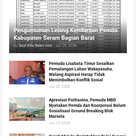
Pengumuman Lelang Kendaraan Pemda
Kabupaten Seram Bagian Barat
by
Saat Kita News com
-
Juli 28, 2026
Pemuda Lisabata Timur Sesalkan
Pemalangan Lahan Wakayasuha,
Walang Aspirasi Harap Tidak
Menimbulkan Konflik Sosial
Juli 26, 2026
Apresiasi Pattiasina, Pemuda MBD
Nyatakan Pemda dan Koorporasi Belum
Sosialisasi Ground Breaking Blok
Marsela
Juli 13, 2026