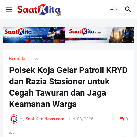
Beranda
news
Polsek Koja Gelar Patroli KRYD
dan Razia Stasioner untuk
Cegah Tawuran dan Jaga
Keamanan Warga
by
Saat Kita News com
-
Juni 03, 2026
0
ads