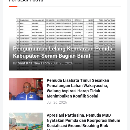
POPULAR POSTS
Pengumuman Lelang Kendaraan Pemda
Kabupaten Seram Bagian Barat
by
Saat Kita News com
-
Juli 28, 2026
Pemuda Lisabata Timur Sesalkan
Pemalangan Lahan Wakayasuha,
Walang Aspirasi Harap Tidak
Menimbulkan Konflik Sosial
Juli 26, 2026
Apresiasi Pattiasina, Pemuda MBD
Nyatakan Pemda dan Koorporasi Belum
Sosialisasi Ground Breaking Blok