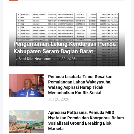
Pengumuman Lelang Kendaraan Pemda
Kabupaten Seram Bagian Barat
by
Saat Kita News com
-
Juli 28, 2026
Pemuda Lisabata Timur Sesalkan
Pemalangan Lahan Wakayasuha,
Walang Aspirasi Harap Tidak
Menimbulkan Konflik Sosial
Juli 26, 2026
Apresiasi Pattiasina, Pemuda MBD
Nyatakan Pemda dan Koorporasi Belum
Sosialisasi Ground Breaking Blok
Marsela