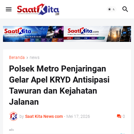
Beranda
news
Polsek Metro Penjaringan
Gelar Apel KRYD Antisipasi
Tawuran dan Kejahatan
Jalanan
by
Saat Kita News com
-
Mei 17, 2026
0
ads