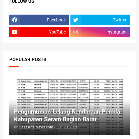
FOLLOW US
Facebook
Twitter
YouTube
Instagram
POPULAR POSTS
Pengumuman Lelang Kendaraan Pemda
Kabupaten Seram Bagian Barat
by
Saat Kita News com
-
Juli 28, 2026