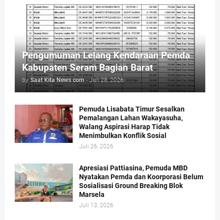
Pengumuman Lelang Kendaraan Pemda
Kabupaten Seram Bagian Barat
by
Saat Kita News com
-
Juli 28, 2026
Pemuda Lisabata Timur Sesalkan
Pemalangan Lahan Wakayasuha,
Walang Aspirasi Harap Tidak
Menimbulkan Konflik Sosial
Juli 26, 2026
Apresiasi Pattiasina, Pemuda MBD
Nyatakan Pemda dan Koorporasi Belum
Sosialisasi Ground Breaking Blok
Marsela
Juli 13, 2026