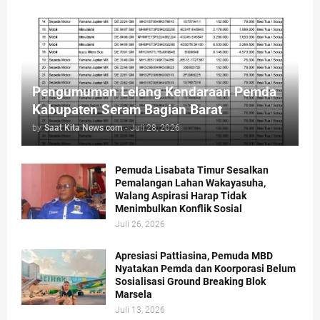
Pengumuman Lelang Kendaraan Pemda
Kabupaten Seram Bagian Barat
by
Saat Kita News com
-
Juli 28, 2026
Pemuda Lisabata Timur Sesalkan
Pemalangan Lahan Wakayasuha,
Walang Aspirasi Harap Tidak
Menimbulkan Konflik Sosial
Juli 26, 2026
Apresiasi Pattiasina, Pemuda MBD
Nyatakan Pemda dan Koorporasi Belum
Sosialisasi Ground Breaking Blok
Marsela
Juli 13, 2026