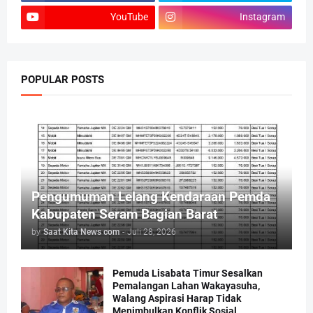
YouTube
Instagram
POPULAR POSTS
Pengumuman Lelang Kendaraan Pemda
Kabupaten Seram Bagian Barat
by
Saat Kita News com
-
Juli 28, 2026
Pemuda Lisabata Timur Sesalkan
Pemalangan Lahan Wakayasuha,
Walang Aspirasi Harap Tidak
Menimbulkan Konflik Sosial