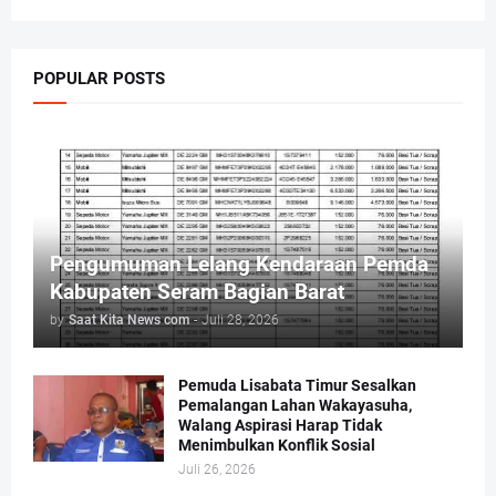
POPULAR POSTS
Pengumuman Lelang Kendaraan Pemda
Kabupaten Seram Bagian Barat
by
Saat Kita News com
-
Juli 28, 2026
Pemuda Lisabata Timur Sesalkan
Pemalangan Lahan Wakayasuha,
Walang Aspirasi Harap Tidak
Menimbulkan Konflik Sosial
Juli 26, 2026