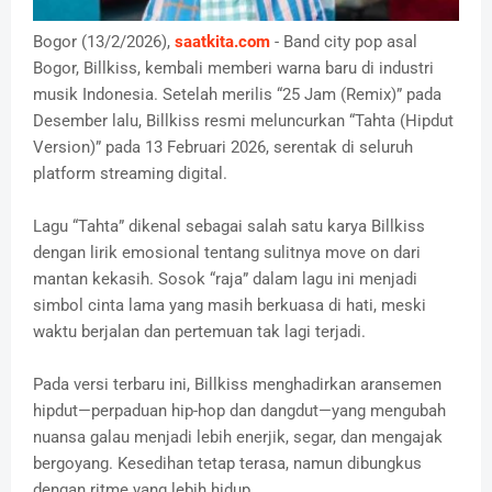
Bogor (13/2/2026),
saatkita.com
- Band city pop asal
Bogor, Billkiss, kembali memberi warna baru di industri
musik Indonesia. Setelah merilis “25 Jam (Remix)” pada
Desember lalu, Billkiss resmi meluncurkan “Tahta (Hipdut
Version)” pada 13 Februari 2026, serentak di seluruh
platform streaming digital.
Lagu “Tahta” dikenal sebagai salah satu karya Billkiss
dengan lirik emosional tentang sulitnya move on dari
mantan kekasih. Sosok “raja” dalam lagu ini menjadi
simbol cinta lama yang masih berkuasa di hati, meski
waktu berjalan dan pertemuan tak lagi terjadi.
Pada versi terbaru ini, Billkiss menghadirkan aransemen
hipdut—perpaduan hip-hop dan dangdut—yang mengubah
nuansa galau menjadi lebih enerjik, segar, dan mengajak
bergoyang. Kesedihan tetap terasa, namun dibungkus
dengan ritme yang lebih hidup.