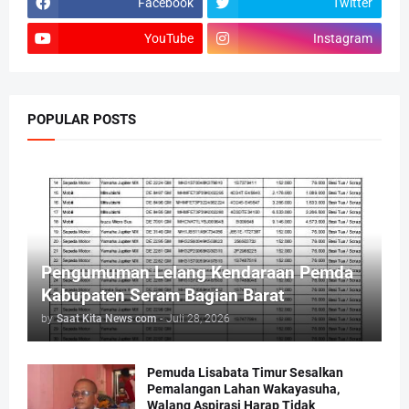
Facebook
Twitter
YouTube
Instagram
POPULAR POSTS
Pengumuman Lelang Kendaraan Pemda
Kabupaten Seram Bagian Barat
by
Saat Kita News com
-
Juli 28, 2026
Pemuda Lisabata Timur Sesalkan
Pemalangan Lahan Wakayasuha,
Walang Aspirasi Harap Tidak