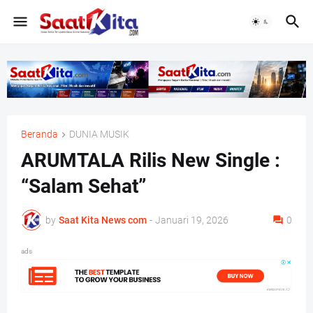
Beranda
DUNIA MUSIK
ARUMTALA Rilis New Single :
“Salam Sehat”
by
Saat Kita News com
-
Januari 19, 2026
0
ads