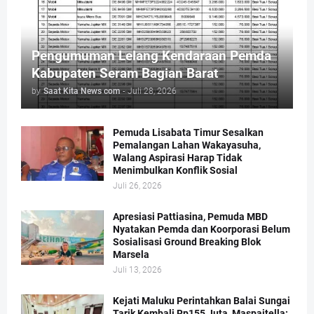
Pengumuman Lelang Kendaraan Pemda
Kabupaten Seram Bagian Barat
by
Saat Kita News com
-
Juli 28, 2026
Pemuda Lisabata Timur Sesalkan
Pemalangan Lahan Wakayasuha,
Walang Aspirasi Harap Tidak
Menimbulkan Konflik Sosial
Juli 26, 2026
Apresiasi Pattiasina, Pemuda MBD
Nyatakan Pemda dan Koorporasi Belum
Sosialisasi Ground Breaking Blok
Marsela
Juli 13, 2026
Kejati Maluku Perintahkan Balai Sungai
Tarik Kembali Rp155 Juta, Maspaitella: