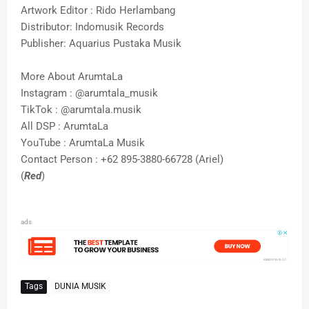
Artwork Editor : Rido Herlambang
Distributor: Indomusik Records
Publisher: Aquarius Pustaka Musik
More About ArumtaLa
Instagram : @arumtala_musik
TikTok : @arumtala.musik
All DSP : ArumtaLa
YouTube : ArumtaLa Musik
Contact Person : +62 895-3880-66728 (Ariel)
(
Red
)
ads
Tags
DUNIA MUSIK