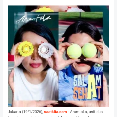
Jakarta (19/1/2026),
saatkita.com
- ArumtaLa, unit duo