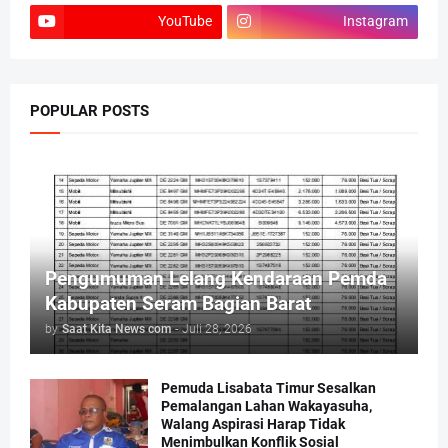
YouTube
Instagram
POPULAR POSTS
Pengumuman Lelang Kendaraan Pemda
Kabupaten Seram Bagian Barat
by
Saat Kita News com
-
Juli 28, 2026
Pemuda Lisabata Timur Sesalkan
Pemalangan Lahan Wakayasuha,
Walang Aspirasi Harap Tidak
Menimbulkan Konflik Sosial