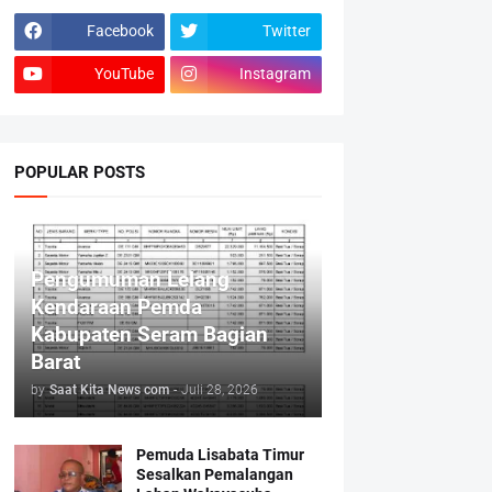
Facebook
Twitter
YouTube
Instagram
POPULAR POSTS
Pengumuman Lelang
Kendaraan Pemda
Kabupaten Seram Bagian
Barat
by
Saat Kita News com
-
Juli 28, 2026
Pemuda Lisabata Timur
Sesalkan Pemalangan