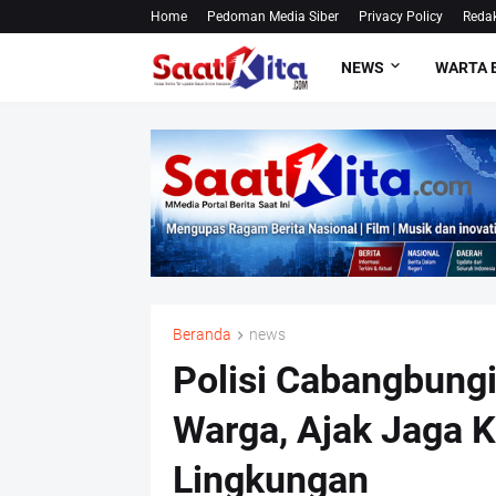
Home
Pedoman Media Siber
Privacy Policy
Redak
NEWS
WARTA 
Beranda
news
Polisi Cabangbung
Warga, Ajak Jaga 
Lingkungan