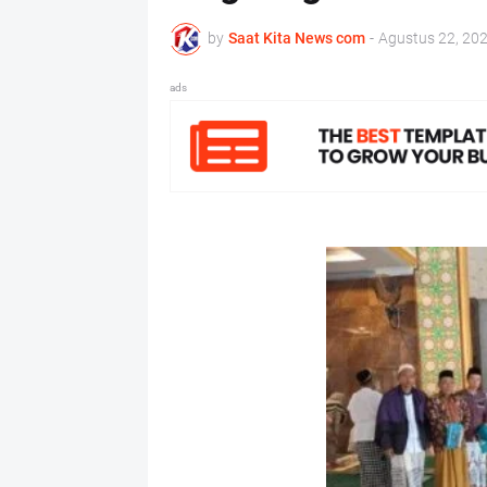
by
Saat Kita News com
-
Agustus 22, 20
ads