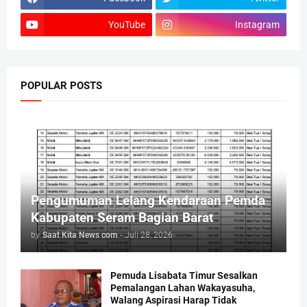
YouTube
Instagram
POPULAR POSTS
Pengumuman Lelang Kendaraan Pemda
Kabupaten Seram Bagian Barat
by
Saat Kita News com
-
Juli 28, 2026
Pemuda Lisabata Timur Sesalkan
Pemalangan Lahan Wakayasuha,
Walang Aspirasi Harap Tidak