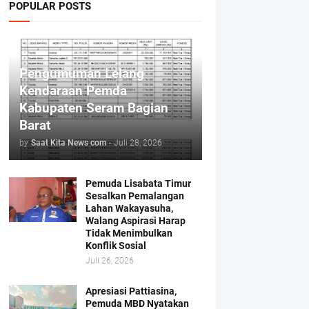
POPULAR POSTS
Pengumuman Lelang
Kendaraan Pemda
Kabupaten Seram Bagian
Barat
by
Saat Kita News com
-
Juli 28, 2026
Pemuda Lisabata Timur
Sesalkan Pemalangan
Lahan Wakayasuha,
Walang Aspirasi Harap
Tidak Menimbulkan
Konflik Sosial
Juli 26, 2026
Apresiasi Pattiasina,
Pemuda MBD Nyatakan