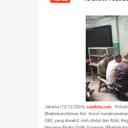
Jakarta (12/12/2024),
saatkita.com
- Polse
Bhabinkamtibmas Kel. Ancol melaksanaka
GBC, yang diwakili oleh Abdul dan Rizki, Keg
bersama Bripka Didik Gunawan (Bhabinkamt