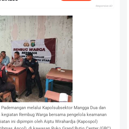
k Pademangan melalui Kapolsubsektor Mangga Dua dan
n kegiatan Rembug Warga bersama pengelola keamanan
iatan ini dipimpin oleh Aiptu Wirahardja (Kapospol)
ibmas Ancol), di kawasan Ruko Grand Butiq Center (GBC)