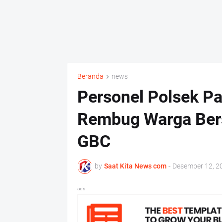
Beranda
news
Personel Polsek P
Rembug Warga Bers
GBC
by
Saat Kita News com
-
Desember 12, 2
ads