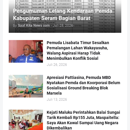
Pengumuman Lelang Kendaraan Pemda
Kabupaten Seram Bagian Barat
by
Saat Kita News com
-
Juli 28, 2026
Pemuda Lisabata Timur Sesalkan
Pemalangan Lahan Wakayasuha,
Walang Aspirasi Harap Tidak
Menimbulkan Konflik Sosial
Juli 26, 2026
Apresiasi Pattiasina, Pemuda MBD
Nyatakan Pemda dan Koorporasi Belum
Sosialisasi Ground Breaking Blok
Marsela
Juli 13, 2026
Kejati Maluku Perintahkan Balai Sungai
Tarik Kembali Rp155 Juta, Maspaitella:
Saya Akan Kawal Sampai Uang Negara
Dikembalikan