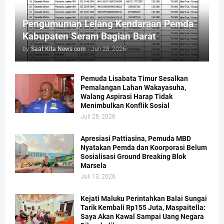
Pengumuman Lelang Kendaraan Pemda
Kabupaten Seram Bagian Barat
by
Saat Kita News com
-
Juli 28, 2026
Pemuda Lisabata Timur Sesalkan
Pemalangan Lahan Wakayasuha,
Walang Aspirasi Harap Tidak
Menimbulkan Konflik Sosial
Juli 26, 2026
Apresiasi Pattiasina, Pemuda MBD
Nyatakan Pemda dan Koorporasi Belum
Sosialisasi Ground Breaking Blok
Marsela
Juli 13, 2026
Kejati Maluku Perintahkan Balai Sungai
Tarik Kembali Rp155 Juta, Maspaitella:
Saya Akan Kawal Sampai Uang Negara