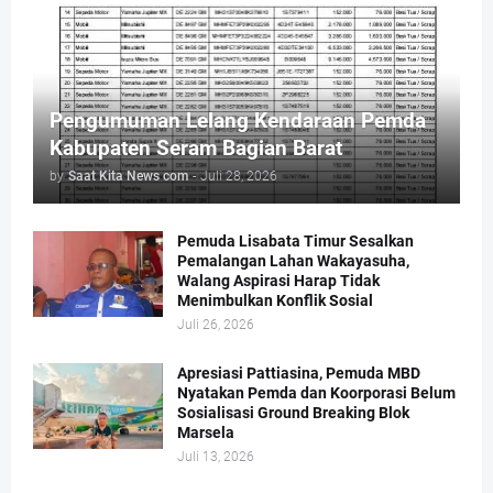
Pengumuman Lelang Kendaraan Pemda
Kabupaten Seram Bagian Barat
by
Saat Kita News com
-
Juli 28, 2026
Pemuda Lisabata Timur Sesalkan
Pemalangan Lahan Wakayasuha,
Walang Aspirasi Harap Tidak
Menimbulkan Konflik Sosial
Juli 26, 2026
Apresiasi Pattiasina, Pemuda MBD
Nyatakan Pemda dan Koorporasi Belum
Sosialisasi Ground Breaking Blok
Marsela
Juli 13, 2026