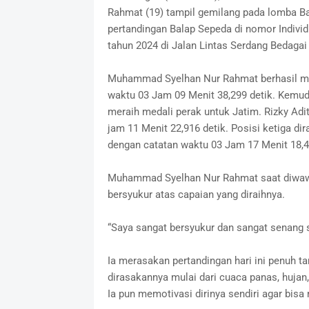
Rahmat (19) tampil gemilang pada lomba Bal
pertandingan Balap Sepeda di nomor Indivi
tahun 2024 di Jalan Lintas Serdang Bedagai 
Muhammad Syelhan Nur Rahmat berhasil me
waktu 03 Jam 09 Menit 38,299 detik. Kemud
meraih medali perak untuk Jatim. Rizky Adi
jam 11 Menit 22,916 detik. Posisi ketiga di
dengan catatan waktu 03 Jam 17 Menit 18,4
Muhammad Syelhan Nur Rahmat saat diwaw
bersyukur atas capaian yang diraihnya.
“Saya sangat bersyukur dan sangat senang s
Ia merasakan pertandingan hari ini penuh 
dirasakannya mulai dari cuaca panas, hujan,
Ia pun memotivasi dirinya sendiri agar bisa