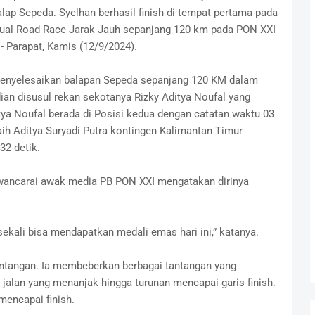
ap Sepeda. Syelhan berhasil finish di tempat pertama pada
dual Road Race Jarak Jauh sepanjang 120 km pada PON XXI
- Parapat, Kamis (12/9/2024).
nyelesaikan balapan Sepeda sepanjang 120 KM dalam
ian disusul rekan sekotanya Rizky Aditya Noufal yang
tya Noufal berada di Posisi kedua dengan catatan waktu 03
raih Aditya Suryadi Putra kontingen Kalimantan Timur
32 detik.
ancarai awak media PB PON XXI mengatakan dirinya
ekali bisa mendapatkan medali emas hari ini,” katanya.
tantangan. Ia membeberkan berbagai tantangan yang
 jalan yang menanjak hingga turunan mencapai garis finish.
 mencapai finish.