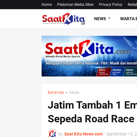
Home
Pedoman Media Siber
Privacy Policy
Redak
NEWS
WARTA 
Beranda
news
Jatim Tambah 1 Em
Sepeda Road Race 
by
Saat Kita News com
-
September 14, 