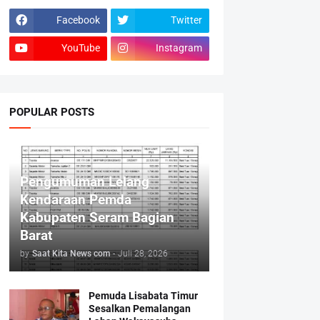
Facebook
Twitter
YouTube
Instagram
POPULAR POSTS
Pengumuman Lelang
Kendaraan Pemda
Kabupaten Seram Bagian
Barat
by
Saat Kita News com
-
Juli 28, 2026
Pemuda Lisabata Timur
Sesalkan Pemalangan