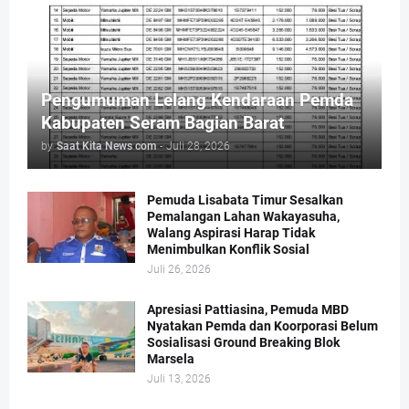
Pengumuman Lelang Kendaraan Pemda
Kabupaten Seram Bagian Barat
by
Saat Kita News com
-
Juli 28, 2026
Pemuda Lisabata Timur Sesalkan
Pemalangan Lahan Wakayasuha,
Walang Aspirasi Harap Tidak
Menimbulkan Konflik Sosial
Juli 26, 2026
Apresiasi Pattiasina, Pemuda MBD
Nyatakan Pemda dan Koorporasi Belum
Sosialisasi Ground Breaking Blok
Marsela
Juli 13, 2026