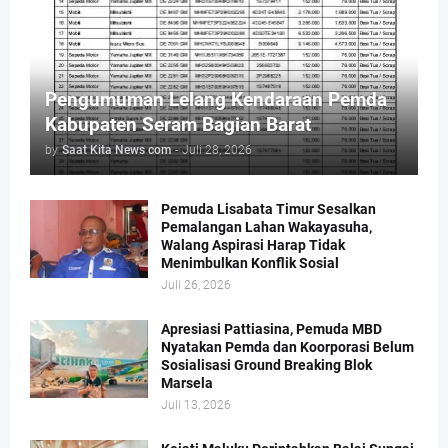
Pengumuman Lelang Kendaraan Pemda
Kabupaten Seram Bagian Barat
by
Saat Kita News com
-
Juli 28, 2026
Pemuda Lisabata Timur Sesalkan
Pemalangan Lahan Wakayasuha,
Walang Aspirasi Harap Tidak
Menimbulkan Konflik Sosial
Juli 26, 2026
Apresiasi Pattiasina, Pemuda MBD
Nyatakan Pemda dan Koorporasi Belum
Sosialisasi Ground Breaking Blok
Marsela
Juli 13, 2026