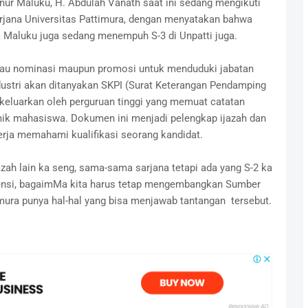
ur Maluku, H. Abdulah Vanath saat ini sedang mengikuti
arjana Universitas Pattimura, dengan menyatakan bahwa
a Maluku juga sedang menempuh S-3 di Unpatti juga.
 atau nominasi maupun promosi untuk menduduki jabatan
dustri akan ditanyakan SKPI (Surat Keterangan Pendamping
ikeluarkan oleh perguruan tinggi yang memuat catatan
emik mahasiswa. Dokumen ini menjadi pelengkap ijazah dan
erja memahami kualifikasi seorang kandidat.
zah lain ka seng, sama-sama sarjana tetapi ada yang S-2 ka
isiensi, bagaimMa kita harus tetap mengembangkan Sumber
ura punya hal-hal yang bisa menjawab tantangan tersebut.