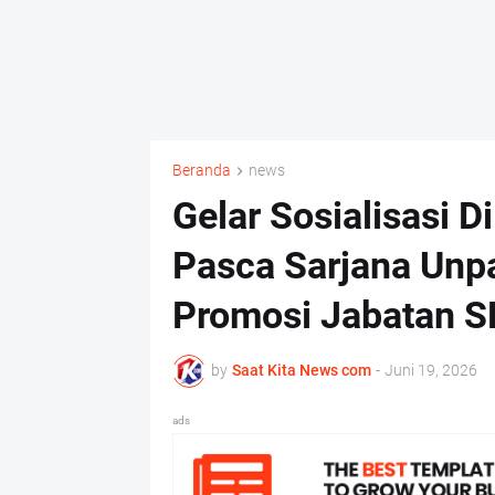
Beranda
news
Gelar Sosialisasi 
Pasca Sarjana Unpa
Promosi Jabatan SK
by
Saat Kita News com
-
Juni 19, 2026
ads