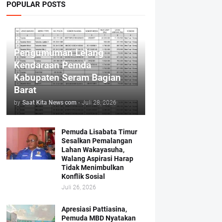
POPULAR POSTS
Pengumuman Lelang
Kendaraan Pemda
Kabupaten Seram Bagian
Barat
by
Saat Kita News com
-
Juli 28, 2026
Pemuda Lisabata Timur
Sesalkan Pemalangan
Lahan Wakayasuha,
Walang Aspirasi Harap
Tidak Menimbulkan
Konflik Sosial
Juli 26, 2026
Apresiasi Pattiasina,
Pemuda MBD Nyatakan