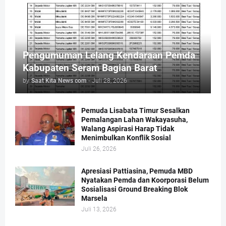
Pengumuman Lelang Kendaraan Pemda
Kabupaten Seram Bagian Barat
by
Saat Kita News com
-
Juli 28, 2026
Pemuda Lisabata Timur Sesalkan
Pemalangan Lahan Wakayasuha,
Walang Aspirasi Harap Tidak
Menimbulkan Konflik Sosial
Juli 26, 2026
Apresiasi Pattiasina, Pemuda MBD
Nyatakan Pemda dan Koorporasi Belum
Sosialisasi Ground Breaking Blok
Marsela
Juli 13, 2026