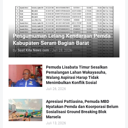
Pengumuman Lelang Kendaraan Pemda
Kabupaten Seram Bagian Barat
by
Saat Kita News com
-
Juli 28, 2026
Pemuda Lisabata Timur Sesalkan
Pemalangan Lahan Wakayasuha,
Walang Aspirasi Harap Tidak
Menimbulkan Konflik Sosial
Juli 26, 2026
Apresiasi Pattiasina, Pemuda MBD
Nyatakan Pemda dan Koorporasi Belum
Sosialisasi Ground Breaking Blok
Marsela
Juli 13, 2026