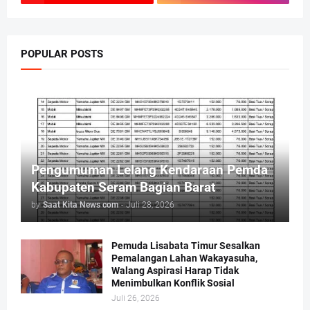
POPULAR POSTS
Pengumuman Lelang Kendaraan Pemda
Kabupaten Seram Bagian Barat
by
Saat Kita News com
-
Juli 28, 2026
Pemuda Lisabata Timur Sesalkan
Pemalangan Lahan Wakayasuha,
Walang Aspirasi Harap Tidak
Menimbulkan Konflik Sosial
Juli 26, 2026