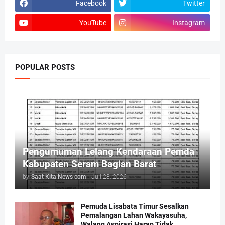
Facebook
Twitter
YouTube
Instagram
POPULAR POSTS
Pengumuman Lelang Kendaraan Pemda
Kabupaten Seram Bagian Barat
by
Saat Kita News com
-
Juli 28, 2026
Pemuda Lisabata Timur Sesalkan
Pemalangan Lahan Wakayasuha,
Walang Aspirasi Harap Tidak