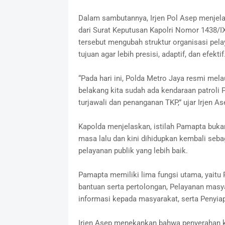
Dalam sambutannya, Irjen Pol Asep menjel
dari Surat Keputusan Kapolri Nomor 1438/I
tersebut mengubah struktur organisasi pela
tujuan agar lebih presisi, adaptif, dan efektif
“Pada hari ini, Polda Metro Jaya resmi me
belakang kita sudah ada kendaraan patroli
turjawali dan penanganan TKP,” ujar Irjen As
Kapolda menjelaskan, istilah Pamapta bukan 
masa lalu dan kini dihidupkan kembali sebag
pelayanan publik yang lebih baik.
Pamapta memiliki lima fungsi utama, yaitu 
bantuan serta pertolongan, Pelayanan masy
informasi kepada masyarakat, serta Penyiap
Irjen Asep menekankan bahwa penyerahan ken