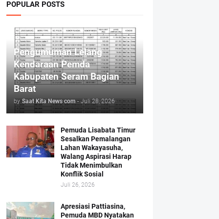
POPULAR POSTS
Pengumuman Lelang
Kendaraan Pemda
Kabupaten Seram Bagian
Barat
by
Saat Kita News com
-
Juli 28, 2026
Pemuda Lisabata Timur
Sesalkan Pemalangan
Lahan Wakayasuha,
Walang Aspirasi Harap
Tidak Menimbulkan
Konflik Sosial
Juli 26, 2026
Apresiasi Pattiasina,
Pemuda MBD Nyatakan