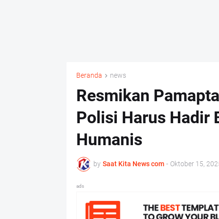
Beranda
news
Resmikan Pamapta,
Polisi Harus Hadir
Humanis
by
Saat Kita News com
-
Oktober 15, 202
ads