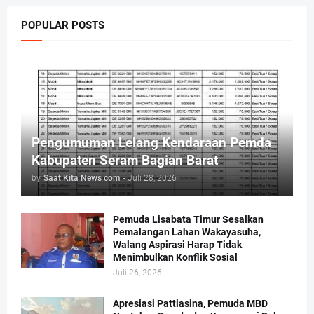
POPULAR POSTS
Pengumuman Lelang Kendaraan Pemda
Kabupaten Seram Bagian Barat
by
Saat Kita News com
-
Juli 28, 2026
Pemuda Lisabata Timur Sesalkan
Pemalangan Lahan Wakayasuha,
Walang Aspirasi Harap Tidak
Menimbulkan Konflik Sosial
Juli 26, 2026
Apresiasi Pattiasina, Pemuda MBD