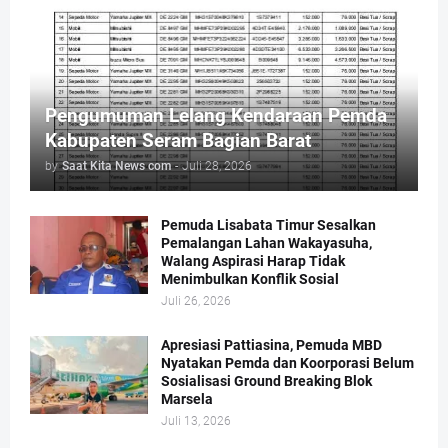
Pengumuman Lelang Kendaraan Pemda
Kabupaten Seram Bagian Barat
by
Saat Kita News com
-
Juli 28, 2026
Pemuda Lisabata Timur Sesalkan
Pemalangan Lahan Wakayasuha,
Walang Aspirasi Harap Tidak
Menimbulkan Konflik Sosial
Juli 26, 2026
Apresiasi Pattiasina, Pemuda MBD
Nyatakan Pemda dan Koorporasi Belum
Sosialisasi Ground Breaking Blok
Marsela
Juli 13, 2026