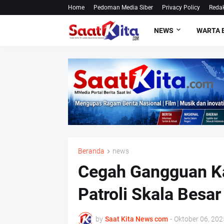
Home
Pedoman Media Siber
Privacy Policy
Redak
NEWS
WARTA 
Beranda
news
Cegah Gangguan Ka
Patroli Skala Besar
by
Saat Kita News com
-
Oktober 06, 202