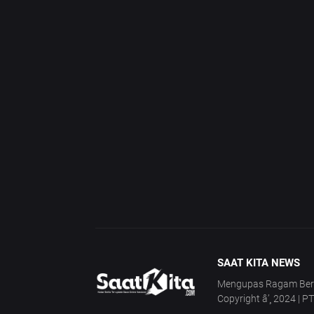
SAAT KITA NEWS
Mengupas Ragam Berita
Copyright â’¸ 2024 | P