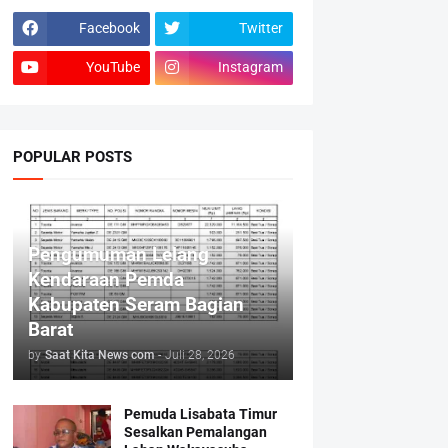
Facebook
Twitter
YouTube
Instagram
POPULAR POSTS
Pengumuman Lelang
Kendaraan Pemda
Kabupaten Seram Bagian
Barat
by
Saat Kita News com
-
Juli 28, 2026
Pemuda Lisabata Timur
Sesalkan Pemalangan