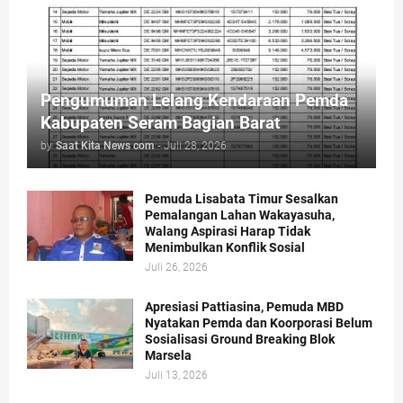
Pengumuman Lelang Kendaraan Pemda
Kabupaten Seram Bagian Barat
by
Saat Kita News com
-
Juli 28, 2026
Pemuda Lisabata Timur Sesalkan
Pemalangan Lahan Wakayasuha,
Walang Aspirasi Harap Tidak
Menimbulkan Konflik Sosial
Juli 26, 2026
Apresiasi Pattiasina, Pemuda MBD
Nyatakan Pemda dan Koorporasi Belum
Sosialisasi Ground Breaking Blok
Marsela
Juli 13, 2026