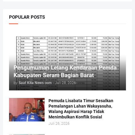
POPULAR POSTS
Pengumuman Lelang Kendaraan Pemda
Kabupaten Seram Bagian Barat
by
Saat Kita News com
-
Juli 28, 2026
Pemuda Lisabata Timur Sesalkan
Pemalangan Lahan Wakayasuha,
Walang Aspirasi Harap Tidak
Menimbulkan Konflik Sosial
Juli 26, 2026