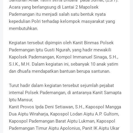
Santunan Anak Yatim serta Dhuafa” pada Jumat, (25/7).
Acara yang berlangsung di Lantai 2 Mapolsek
Pademangan itu menjadi salah satu bentuk nyata
kepedulian Polri terhadap kelompok masyarakat yang
membutuhkan.
Kegiatan tersebut dipimpin oleh Kanit Binmas Polsek
Pademangan Iptu Gusti Ngurah, yang hadir mewakili
Kapolsek Pademangan, Kompol Immanuel Sinaga, S.H.,
S.I.K., M.H. Dalam kegiatan ini, sebanyak 10 anak yatim
dan dhuafa mendapatkan bantuan berupa santunan.
Turut hadir dalam kegiatan tersebut sejumlah pejabat
internal Polsek Pademangan, di antaranya Kanit Samapta
Iptu Mansur,
Kanit Provos Ipda Deni Setiawan, S.H., Kapospol Mangga
Dua Aiptu Wiraharja, Kapospol Lodan Aiptu A.P. Gultom,
Kapospol Pademangan Barat Aiptu Lukman, Kapospol
Pademangan Timur Aiptu Apolonius, Panit IK Aiptu Ukar