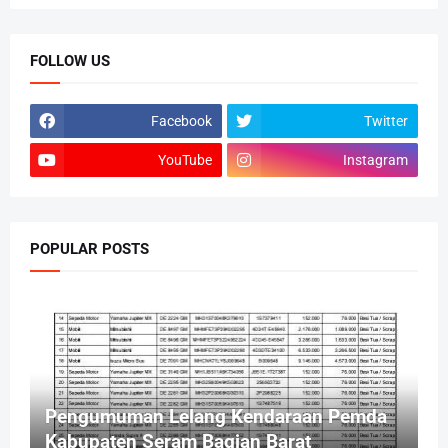
FOLLOW US
Facebook
Twitter
YouTube
Instagram
POPULAR POSTS
Pengumuman Lelang Kendaraan Pemda
Kabupaten Seram Bagian Barat