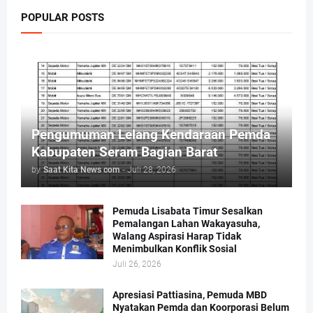
POPULAR POSTS
Pengumuman Lelang Kendaraan Pemda
Kabupaten Seram Bagian Barat
by
Saat Kita News com
-
Juli 28, 2026
Pemuda Lisabata Timur Sesalkan
Pemalangan Lahan Wakayasuha,
Walang Aspirasi Harap Tidak
Menimbulkan Konflik Sosial
Juli 26, 2026
Apresiasi Pattiasina, Pemuda MBD
Nyatakan Pemda dan Koorporasi Belum