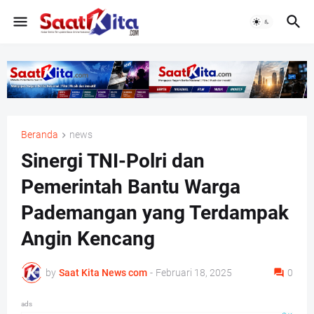
Beranda
news
Sinergi TNI-Polri dan
Pemerintah Bantu Warga
Pademangan yang Terdampak
Angin Kencang
by
Saat Kita News com
-
Februari 18, 2025
0
ads