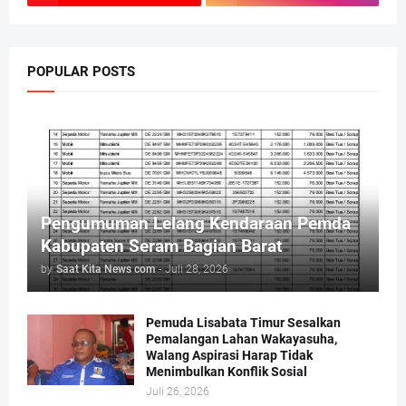
POPULAR POSTS
Pengumuman Lelang Kendaraan Pemda
Kabupaten Seram Bagian Barat
by
Saat Kita News com
-
Juli 28, 2026
Pemuda Lisabata Timur Sesalkan
Pemalangan Lahan Wakayasuha,
Walang Aspirasi Harap Tidak
Menimbulkan Konflik Sosial
Juli 26, 2026