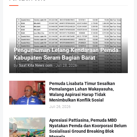
Pengumuman Lelang Kendaraan Pemda
Kabupaten Seram Bagian Barat
by
Saat Kita News com
-
Juli 28, 2026
Pemuda Lisabata Timur Sesalkan
Pemalangan Lahan Wakayasuha,
Walang Aspirasi Harap Tidak
Menimbulkan Konflik Sosial
Juli 26, 2026
Apresiasi Pattiasina, Pemuda MBD
Nyatakan Pemda dan Koorporasi Belum
Sosialisasi Ground Breaking Blok
Marsela