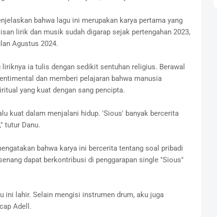
enjelaskan bahwa lagu ini merupakan karya pertama yang
ulisan lirik dan musik sudah digarap sejak pertengahan 2023,
ulan Agustus 2024.
liriknya ia tulis dengan sedikit sentuhan religius. Berawal
 sentimental dan memberi pelajaran bahwa manusia
itual yang kuat dengan sang pencipta.
lu kuat dalam menjalani hidup. 'Sious' banyak bercerita
" tutur Danu.
ngatakan bahwa karya ini bercerita tentang soal pribadi
senang dapat berkontribusi di penggarapan single "Sious"
u ini lahir. Selain mengisi instrumen drum, aku juga
cap Adell.