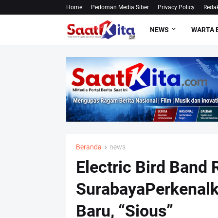
Home
Pedoman Media Siber
Privacy Policy
Redak
NEWS
WARTA 
Beranda
news
Electric Bird Band
SurabayaPerkenalk
Baru, “Sious”