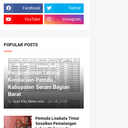
Facebook
Twitter
YouTube
Instagram
POPULAR POSTS
Pengumuman Lelang
Kendaraan Pemda
Kabupaten Seram Bagian
Barat
by
Saat Kita News com
-
Juli 28, 2026
Pemuda Lisabata Timur
Sesalkan Pemalangan