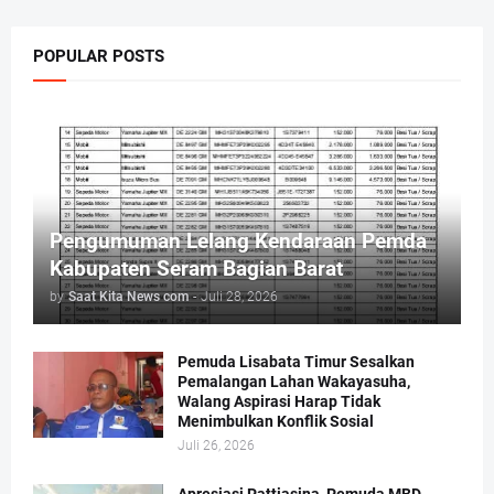
POPULAR POSTS
Pengumuman Lelang Kendaraan Pemda
Kabupaten Seram Bagian Barat
by
Saat Kita News com
-
Juli 28, 2026
Pemuda Lisabata Timur Sesalkan
Pemalangan Lahan Wakayasuha,
Walang Aspirasi Harap Tidak
Menimbulkan Konflik Sosial
Juli 26, 2026
Apresiasi Pattiasina, Pemuda MBD