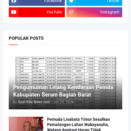
Facebook
Twitter
YouTube
Instagram
POPULAR POSTS
Pengumuman Lelang Kendaraan Pemda
Kabupaten Seram Bagian Barat
by
Saat Kita News com
-
Juli 28, 2026
Pemuda Lisabata Timur Sesalkan
Pemalangan Lahan Wakayasuha,
Walang Aspirasi Harap Tidak