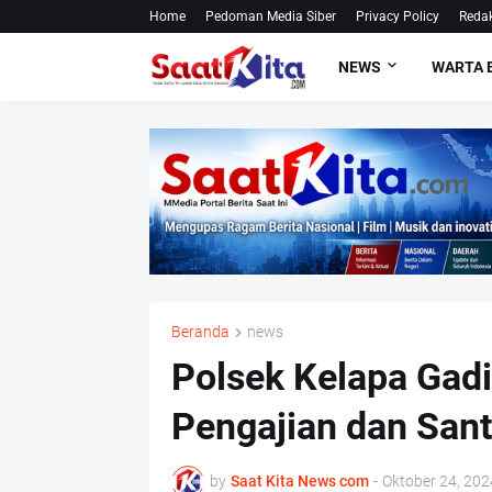
Home
Pedoman Media Siber
Privacy Policy
Redak
NEWS
WARTA 
Beranda
news
Polsek Kelapa Gadi
Pengajian dan San
by
Saat Kita News com
-
Oktober 24, 202