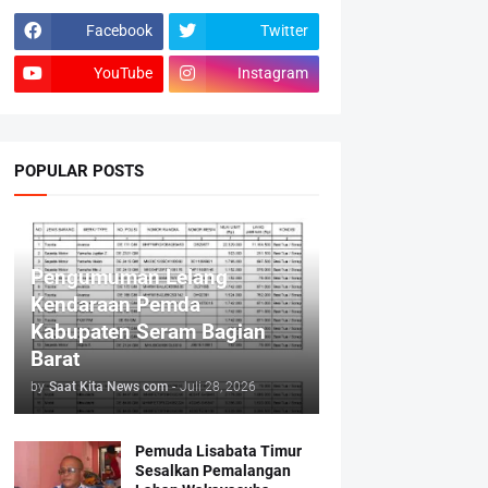
Facebook
Twitter
YouTube
Instagram
POPULAR POSTS
Pengumuman Lelang
Kendaraan Pemda
Kabupaten Seram Bagian
Barat
by
Saat Kita News com
-
Juli 28, 2026
Pemuda Lisabata Timur
Sesalkan Pemalangan