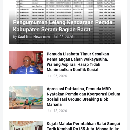
Pengumuman Lelang Kendaraan Pemda
Kabupaten Seram Bagian Barat
by
Saat Kita News com
-
Juli 28, 2026
Pemuda Lisabata Timur Sesalkan
Pemalangan Lahan Wakayasuha,
Walang Aspirasi Harap Tidak
Menimbulkan Konflik Sosial
Juli 26, 2026
Apresiasi Pattiasina, Pemuda MBD
Nyatakan Pemda dan Koorporasi Belum
Sosialisasi Ground Breaking Blok
Marsela
Juli 13, 2026
Kejati Maluku Perintahkan Balai Sungai
Tarik Kembali Rp155 Juta, Maspaitella: