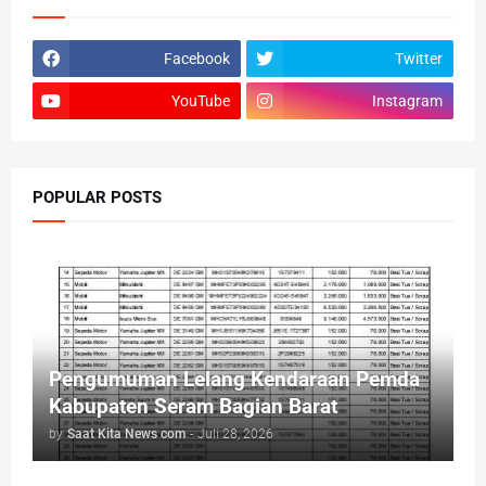
Facebook
Twitter
YouTube
Instagram
POPULAR POSTS
Pengumuman Lelang Kendaraan Pemda
Kabupaten Seram Bagian Barat
by
Saat Kita News com
-
Juli 28, 2026