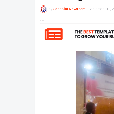
by
Saat Kita News com
-
September 15, 
ads