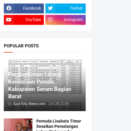
Facebook
Twitter
YouTube
Instagram
POPULAR POSTS
Pengumuman Lelang
Kendaraan Pemda
Kabupaten Seram Bagian
Barat
by
Saat Kita News com
-
Juli 28, 2026
Pemuda Lisabata Timur
Sesalkan Pemalangan