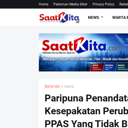
Home
Pedoman Media Siber
Privacy Policy
Redak
NEWS
WARTA 
Beranda
news
Paripuna Penandat
Kesepakatan Peru
PPAS Yang Tidak 