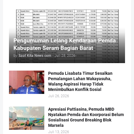
Pengumuman Lelang Kendaraan Pemda
Kabupaten Seram Bagian Barat
by
Saat Kita News com
-
Juli 28, 2026
Pemuda Lisabata Timur Sesalkan
Pemalangan Lahan Wakayasuha,
Walang Aspirasi Harap Tidak
Menimbulkan Konflik Sosial
Juli 26, 2026
Apresiasi Pattiasina, Pemuda MBD
Nyatakan Pemda dan Koorporasi Belum
Sosialisasi Ground Breaking Blok
Marsela
Juli 13, 2026