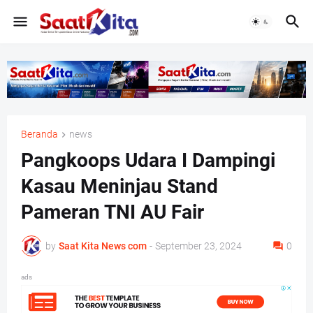
Beranda
news
Pangkoops Udara I Dampingi
Kasau Meninjau Stand
Pameran TNI AU Fair
by
Saat Kita News com
-
September 23, 2024
0
ads