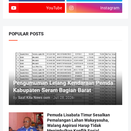
YouTube
Instagram
POPULAR POSTS
Pengumuman Lelang Kendaraan Pemda
Kabupaten Seram Bagian Barat
by
Saat Kita News com
-
Juli 28, 2026
Pemuda Lisabata Timur Sesalkan
Pemalangan Lahan Wakayasuha,
Walang Aspirasi Harap Tidak
Menimbulkan Konflik Sosial