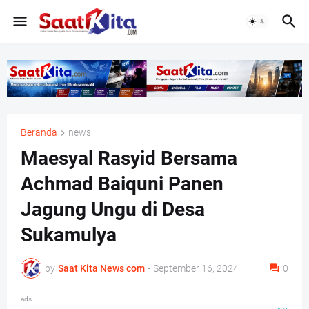
Beranda
news
Maesyal Rasyid Bersama
Achmad Baiquni Panen
Jagung Ungu di Desa
Sukamulya
by
Saat Kita News com
-
September 16, 2024
0
ads