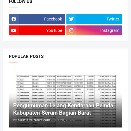
FOLLOW US
Facebook
Twitter
YouTube
Instagram
POPULAR POSTS
Pengumuman Lelang Kendaraan Pemda
Kabupaten Seram Bagian Barat
by
Saat Kita News com
-
Juli 28, 2026