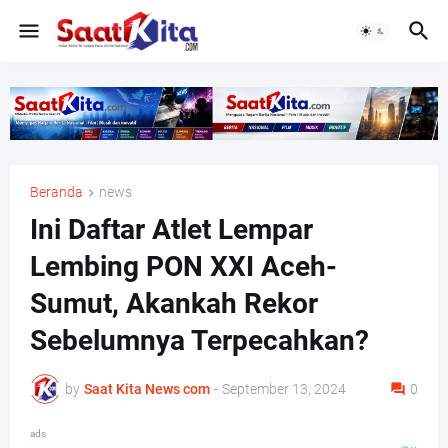
Beranda
news
Ini Daftar Atlet Lempar
Lembing PON XXI Aceh-
Sumut, Akankah Rekor
Sebelumnya Terpecahkan?
by
Saat Kita News com
-
September 13, 2024
0
ads